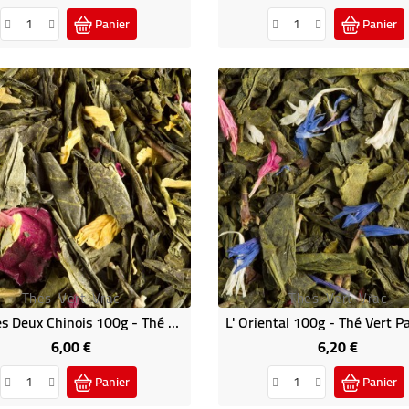
Panier
Panier
Thes-Vert-Vrac
Thes-Vert-Vrac
Thé Des Deux Chinois 100g - Thé Vert Parfumé
6,00 €
6,20 €
Prix
Prix
Panier
Panier