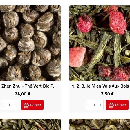
Thes-Vert-Vrac
Thes-Vert-Vrac
Jasmin Zhen Zhu - Thé Vert Bio Parfumé
24,00 €
7,50 €
Prix
Prix
Panier
Panier