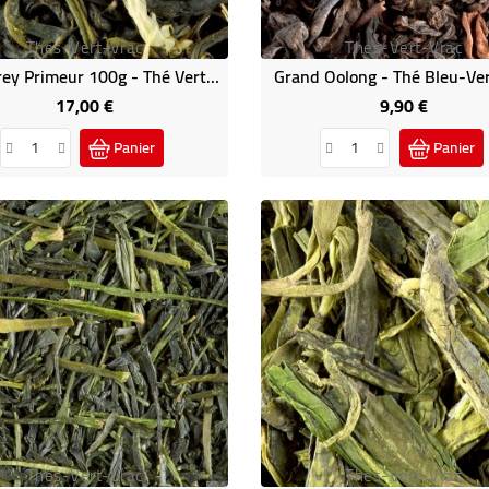
Thes-Vert-Vrac
Thes-Vert-Vrac
Earl Grey Primeur 100g - Thé Vert Parfumé Dammann
Grand Oolong - Thé Bleu-Ver
17,00 €
9,90 €
Prix
Prix
Panier
Panier
Thes-Vert-Vrac
Thes-Vert-Vrac