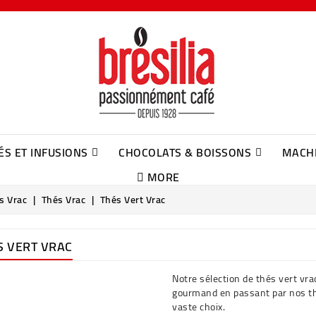
ÉS ET INFUSIONS
CHOCOLATS & BOISSONS
MACHI
MORE
Sachets De Thé Suremballés Dammann
Sachets De Thé Cristal Dammann
Infusions En Sachet Suremballés Dammann
Infusions En Sachet Cristal Dammann
NOUS CONTACTER
s Vrac
Thés Vrac
Thés Vert Vrac
S VERT VRAC
Notre sélection de thés vert vra
gourmand en passant par nos th
vaste choix.