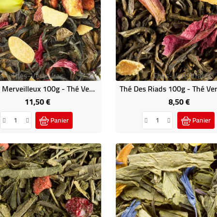
Thes-Vert-Vrac
Thes-Vert-Vrac
Le Thé Merveilleux 100g - Thé Vert Parfumé Palais Des Thés
11,50 €
8,50 €
Prix
Prix
Panier
Panier