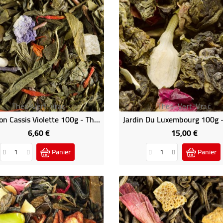
Thes-Vert-Vrac
Thes-Vert-Vrac
Macaron Cassis Violette 100g - Thé Vert Vrac Dammann
6,60 €
15,00 €
Prix
Prix
Panier
Panier