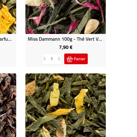
Thes-Vert-Vrac
Jardin Vert 100g - Thé Vert Parfumé Vrac Dammann
Miss Dammann 100g - Thé Vert Vrac Parfumé
7,90 €
Prix
Panier