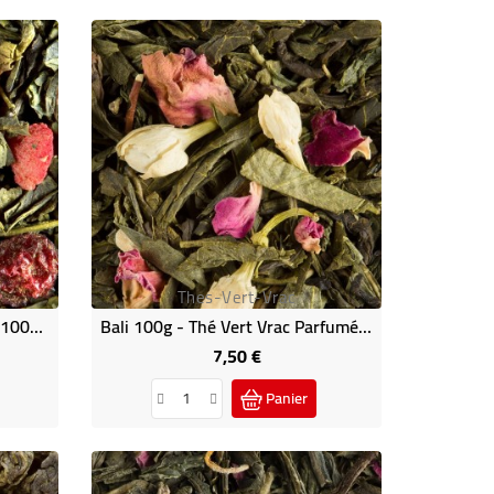
Thes-Vert-Vrac
1, 2, 3, Je M'en Vais Aux Bois 100g - Thé Vert Parfumé
Bali 100g - Thé Vert Vrac Parfumé Dammann
7,50 €
Prix
Panier