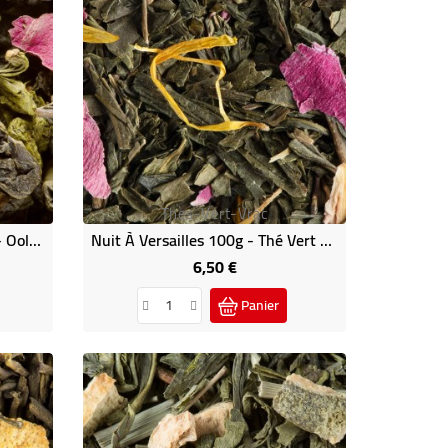
Thes-Vert-Vrac
Jardin Du Luxembourg 100g - Oolong Vrac Dammann
Nuit À Versailles 100g - Thé Vert Arômatisé Dammann
6,50 €
Prix
Panier