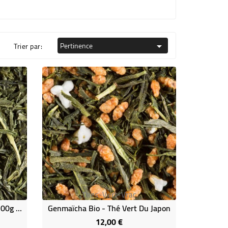
Pertinence
Trier par:

Thes-Vert-Vrac
Gyokuro Bio Perle De Rosée 100g - Thé Vert Nature
Genmaïcha Bio - Thé Vert Du Japon
12,00 €
Prix