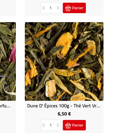
Panier
Thes-Vert-Vrac
L' Oriental 100g - Thé Vert Parfumé Dammann
Dune D' Épices 100g - Thé Vert Vrac Dammann
6,50 €
Prix
Panier