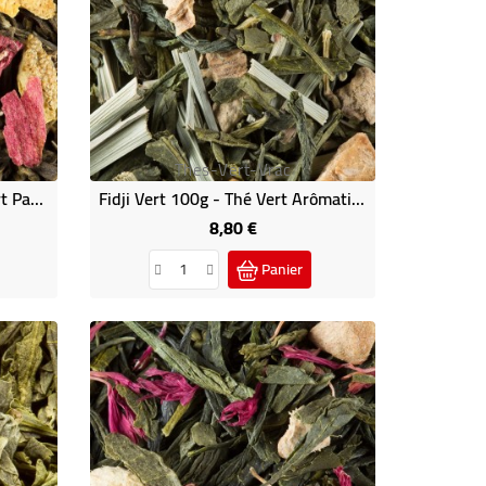
Thes-Vert-Vrac
Thé Des Riads 100g - Thé Vert Parfumé Dammann
Fidji Vert 100g - Thé Vert Arômatisé Dammann
8,80 €
Prix
Panier