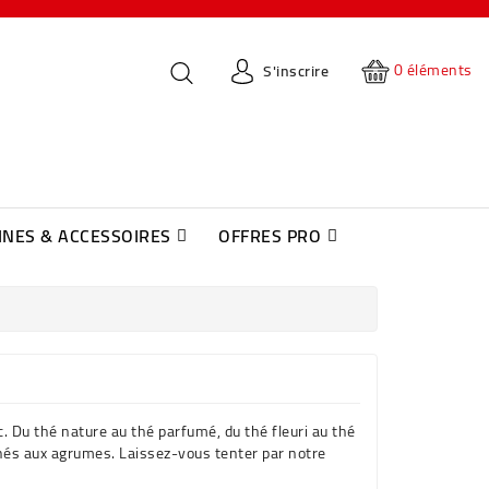
0
éléments
S'inscrire
NES & ACCESSOIRES
OFFRES PRO
Accessoires & Entretien Machines
Accessoires Et Entretien Machine SAGE
Machines À Café Automatique Jura
Consommables & Accessoires
c. Du thé nature au thé parfumé, du thé fleuri au thé
és aux agrumes. Laissez-vous tenter par notre