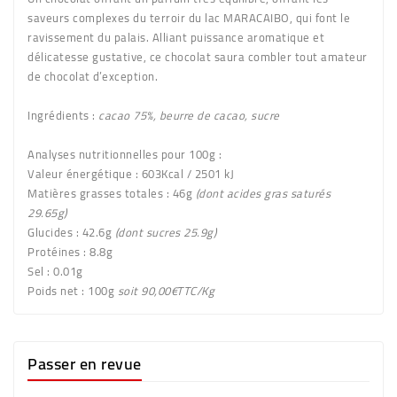
saveurs complexes du terroir du lac MARACAIBO, qui font le
ravissement du palais. Alliant puissance aromatique et
délicatesse gustative, ce chocolat saura combler tout amateur
de chocolat d’exception.
Ingrédients :
cacao 75%, beurre de cacao, sucre
Analyses nutritionnelles pour 100g :
Valeur énergétique :
603Kcal / 2501 kJ
Matières grasses totales :
46g
(dont acides gras saturés
29.65g)
Glucides :
42.6g
(dont sucres 25.9g)
Protéines :
8.8g
Sel :
0.01g
Poids net :
100g
soit 90,00€TTC/Kg
Passer en revue