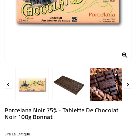
ACCESSOIRES
OFFRES
PRO
NOUS
CONTACTER

BLOG


Porcelana Noir 75% - Tablette De Chocolat
Noir 100g Bonnat
Lire La Critique