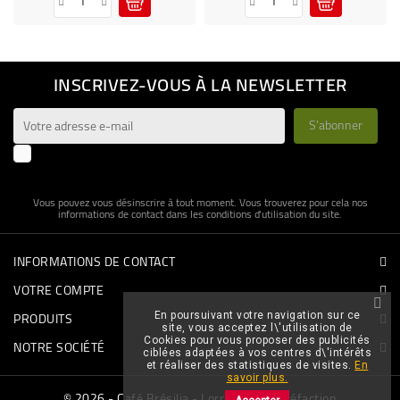
INSCRIVEZ-VOUS À LA NEWSLETTER
J'accepte les conditions générales et la politique de
confidentialité
Vous pouvez vous désinscrire à tout moment. Vous trouverez pour cela nos
informations de contact dans les conditions d'utilisation du site.
INFORMATIONS DE CONTACT
VOTRE COMPTE
PRODUITS
En poursuivant votre navigation sur ce
site, vous acceptez l\'utilisation de
Cookies pour vous proposer des publicités
NOTRE SOCIÉTÉ
ciblées adaptées à vos centres d\'intérêts
et réaliser des statistiques de visites.
En
savoir plus.
© 2026 - Café Brésilia - Lorraine de Torréfaction