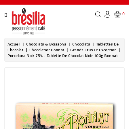
CATÉGORIE
0
ACCUEIL
NOS
Accueil
Chocolats & Boissons
Chocolats
Tablettes De
CAFÉS
Chocolat
Chocolatier Bonnat
Grands Crus D' Exception
Porcelana Noir 75% - Tablette De Chocolat Noir 100g Bonnat
NOS
THÉS
ET
INFUSIONS
CHOCOLATS
&
BOISSONS
MACHINES
&