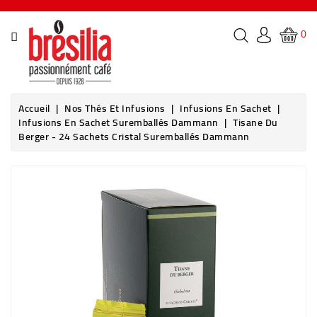
CATÉGORIE
0
ACCUEIL
NOS
Accueil
Nos Thés Et Infusions
Infusions En Sachet
CAFÉS
Infusions En Sachet Suremballés Dammann
Tisane Du
Berger - 24 Sachets Cristal Suremballés Dammann
NOS
THÉS
ET
INFUSIONS
CHOCOLATS
&
BOISSONS
MACHINES
&