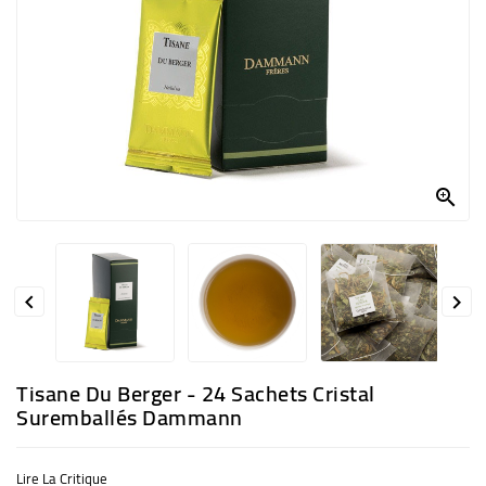
ACCESSOIRES
OFFRES
PRO
NOUS
CONTACTER

BLOG


Tisane Du Berger - 24 Sachets Cristal
Suremballés Dammann
Lire La Critique