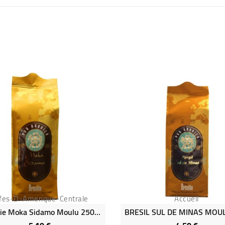
fes-D-Amerique-Centrale
Accueil
Ethiopie Moka Sidamo Moulu 250g - Café Brésilia
Prix
Prix