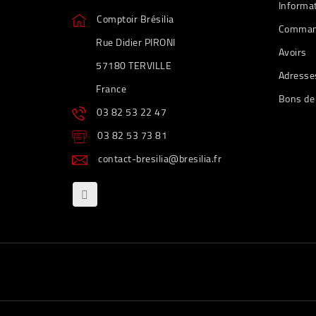
Informa
Comptoir Brésilia
Comman
Rue Didier PIRONI
Avoirs
57180 TERVILLE
Adresse
France
Bons de
03 82 53 22 47
03 82 53 73 81
contact-bresilia@bresilia.fr