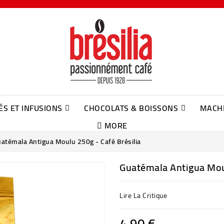
ÉS ET INFUSIONS
CHOCOLATS & BOISSONS
MACHI
MORE
Sachets De Thé Suremballés Dammann
Sachets De Thé Cristal Dammann
Infusions En Sachet Suremballés Dammann
Infusions En Sachet Cristal Dammann
NOUS CONTACTER
atémala Antigua Moulu 250g - Café Brésilia
Guatémala Antigua Moul
Lire La Critique
4,90 €