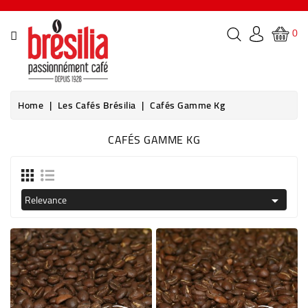
CATEGORY
0
PAGINDEX
LES
Home
Les Cafés Brésilia
Cafés Gamme Kg
CAFÉS
BRÉSILIA
CAFÉS GAMME KG
THÉS
BOISSONS
Relevance

&
COCKTAILS
MACHINES
À
CAFÉ