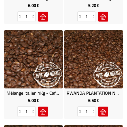
6.00 €
5.20 €
Price
Price
Mélange Italien 1Kg - Café Brésilia
RWANDA PLANTATION NYAMYUMBA 1Kg - Café D'Afrique
5.00 €
6.50 €
Price
Price