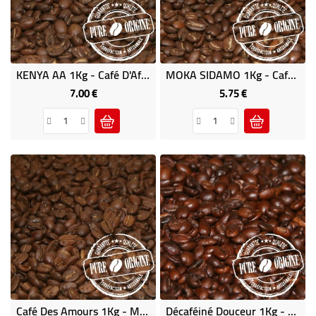
CAFÉ
BUREAU
NOUS
KENYA AA 1Kg - Café D'Afrique
MOKA SIDAMO 1Kg - Café D'Afrique
CONTACTER
7.00 €
5.75 €
Price
Price
MENU
TITLE
Café Des Amours 1Kg - Mélange De Cafés 100% Arabica
Décaféiné Douceur 1Kg - Café Brésilia