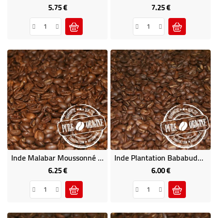
5.75 €
7.25 €
Price
Price
Inde Malabar Moussonné 1Kg - Café D' Asie
Inde Plantation Bababudangiri 1Kg - Café D' Asie
6.25 €
6.00 €
Price
Price