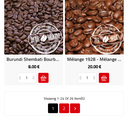
Burundi Shembati Bourbon 1 Kg - Café D' Afrique
Mélange 1928 - Mélange Maison 100% Arabica 1Kg - Café Brésilia
8.00 €
20.00 €
Price
Price
Showing 1-24 Of 26 Item(s)
1
2
