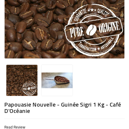
CAFÉ
BUREAU
NOUS
CONTACTER
MENU

TITLE
Papouasie Nouvelle - Guinée Sigri 1 Kg - Café
D'Océanie
Read Review