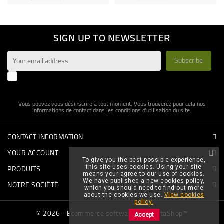
SIGN UP TO NEWSLETTER
Enim quis fugiat consequat elit minim nisi eu occaecat
occaecat deserunt aliquip nisi ex deserunt.
Vous pouvez vous désinscrire à tout moment. Vous trouverez pour cela nos
informations de contact dans les conditions d'utilisation du site.
CONTACT INFORMATION
YOUR ACCOUNT
To give you the best possible experience,
PRODUITS
this site uses cookies. Using your site
means your agree to our use of cookies.
We have published a new cookies policy,
NOTRE SOCIÉTÉ
which you should need to find out more
about the cookies we use.
View cookies
policy.
© 2026 - Ecommerce software by PrestaShop™
Accept