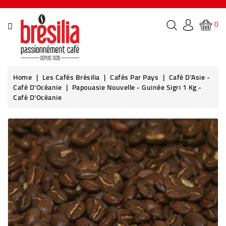
CATEGORY
0
PAGINDEX
LES
Home
Les Cafés Brésilia
Cafés Par Pays
Café D'Asie -
CAFÉS
Café D'Océanie
Papouasie Nouvelle - Guinée Sigri 1 Kg -
BRÉSILIA
Café D'Océanie
THÉS
BOISSONS
&
COCKTAILS
MACHINES
À
CAFÉ