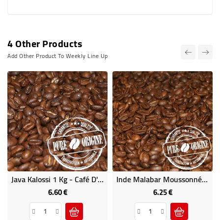
4 Other Products
Add Other Product To Weekly Line Up
Java Kalossi 1 Kg - Café D' Océanie
Inde Malabar Moussonné 1Kg - Café D' Asie
6.60 €
6.25 €
Price
Price