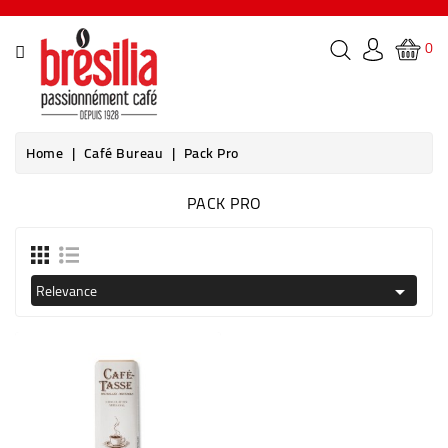
CATEGORY
0
PAGINDEX
LES
Home
Café Bureau
Pack Pro
CAFÉS
BRÉSILIA
PACK PRO
THÉS
BOISSONS
Relevance

&
COCKTAILS
MACHINES
À
CAFÉ