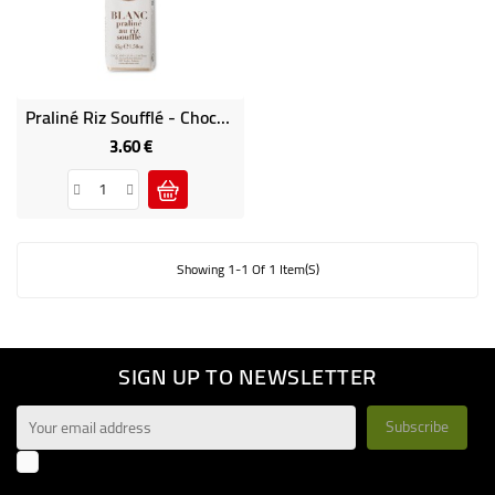
CAFÉ
BUREAU
NOUS
Praliné Riz Soufflé - Chocolat Blanc Café-Tasse
CONTACTER
3.60 €
Price
MENU
TITLE
Showing 1-1 Of 1 Item(s)
SIGN UP TO NEWSLETTER
Enim quis fugiat consequat elit minim nisi eu occaecat
occaecat deserunt aliquip nisi ex deserunt.