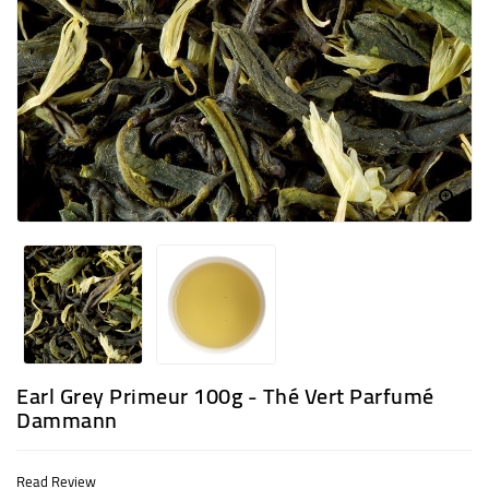
CAFÉ
BUREAU
NOUS
CONTACTER
MENU

TITLE
Earl Grey Primeur 100g - Thé Vert Parfumé
Dammann
Read Review