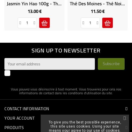
Jasmin Yin Hao 100g - Thé Vert Parfumé
Thé Des Moines - Thé Noir Et Vert Vrac Parfumé Palais Des Thés
13.00 €
11.50 €
Price
Price
SIGN UP TO NEWSLETTER
Enim quis fugiat consequat elit minim nisi eu occaecat
occaecat deserunt aliquip nisi ex deserunt.
Vous pouvez vous désinscrire à tout moment. Vous trouverez pour cela nos
informations de contact dans les conditions d'utilisation du site.
CONTACT INFORMATION
YOUR ACCOUNT
To give you the best possible experience,
PRODUITS
this site uses cookies. Using your site
means your agree to our use of cookies.