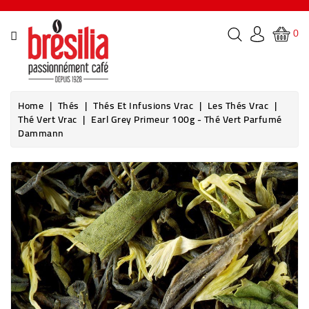
CATEGORY
0
PAGINDEX
LES
Home
Thés
Thés Et Infusions Vrac
Les Thés Vrac
CAFÉS
Thé Vert Vrac
Earl Grey Primeur 100g - Thé Vert Parfumé
BRÉSILIA
Dammann
THÉS
BOISSONS
&
COCKTAILS
MACHINES
À
CAFÉ