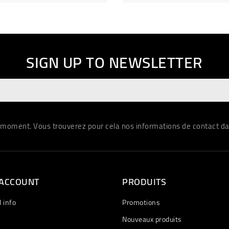
SIGN UP TO NEWSLETTER
ugiat consequat elit minim nisi eu occaecat occaecat deserunt aliquip n
moment. Vous trouverez pour cela nos informations de contact dans 
 ACCOUNT
PRODUITS
 info
Promotions
Nouveaux produits