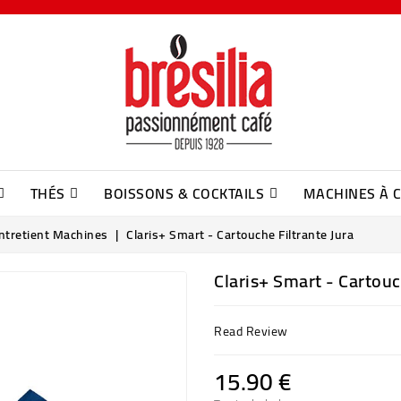
THÉS
BOISSONS & COCKTAILS
MACHINES À 
Sachets De Thé Suremballés DAMMANN
Infusions En Sachet Suremballés Dammann
Infusion En Sachet Cristal Dammann
ntretient Machines
Claris+ Smart - Cartouche Filtrante Jura
Claris+ Smart - Cartouc
Read Review
15.90 €