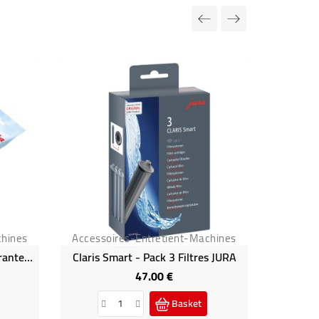
chines
Accessoires-Entretient-Machines
Accesso
Claris + Blue - Cartouche Filtrante Jura
Claris Smart - Pack 3 Filtres JURA
47.00 €
Price
Basket