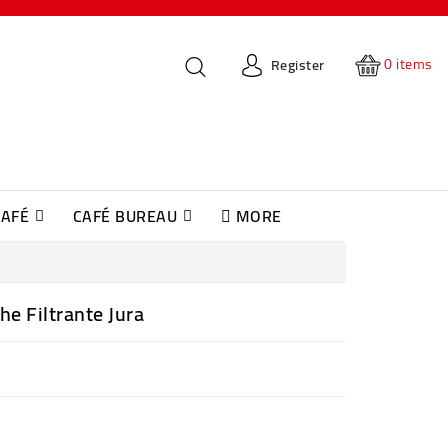
0
items
Register
CAFÉ
CAFÉ BUREAU
MORE
NOUS CONTACTER
Machines À Café Automatique Jura
Consommables & Accessoires
Accessoires & Entretient Machines
Accessoires Et Entretien Machine SAGE
he Filtrante Jura